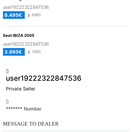
user19222322847536
8.495€
8495
Seat IBIZA 2005
user19222322847536
3.995€
3995
user19222322847536
Private Seller
*******
Number
MESSAGE TO DEALER