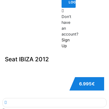
Don’t
have
an
account?
Sign
Up
Seat IBIZA 2012
6.995€